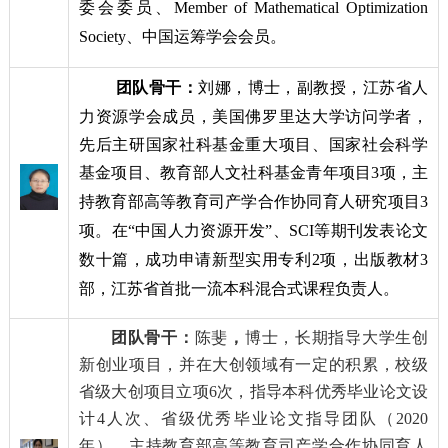
委会委员、
Member of Mathematical Optimization
Society
、中国运筹学会会员。
团队骨干：
刘娜
，
博士，副教授，江苏省人
力资源学会成员，美国佛罗里达大学访问学者，
先后主研国家社科基金重大项目、国家社会科学
基金项目、教育部人文社科基金青年项目
3
项，主
持教育部高等教育司产学合作协同育人研究项目
3
项。在“中国人力资源开发”、
SCI
等期刊发表论文
数十篇，成功申请新型实用专利
2
项，出版教材
3
部，江苏省首批一流本科混合式课程负责人。
团队骨干：
陈斐
，
博士，长期指导大学生创
新创业项目，并在大创领域有一定的积累，校级
省级大创项目立项
6
次，指导本科优秀毕业论文设
计
4
人次、省级优秀毕业论文指导团队（
2020
年）、主持教育部高等教育司产学合作协同育人