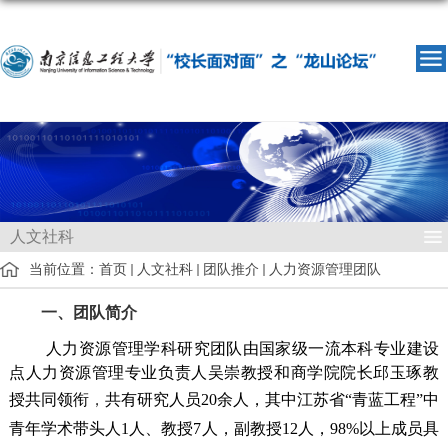
人文社科
当前位置：
首页
人文社科
团队推介
人力资源管理团队
一、团队简介
人力资源管理学科研究团队由国家级一流本科专业建设
点人力资源管理专业负责人吴崇教授和商学院院长邱玉琢教
授共同领衔
，
共有研究人员
20
余人，其中江苏省“青蓝工程”中
青年学术带头人
1
人、教授
7
人，副教授
12
人，
98%
以上成员具