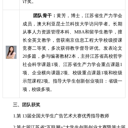
计奖。
团队骨干：
黄芳，博士，江苏省生产力学会
成员，澳大利亚昆士兰科技大学访问学者。长期
从事人力资源管理本科、
MBA
和留学生教学，擅
长全英文教学，曾获南京信息工程大学校级授课
竞赛二等奖，多次获得教学督导评优。发表论文
20
多篇，参与编著教材
2
本，主持江苏省高校哲学
社会科学课题
1
项、江苏省生产力学会重点课题
1
项、企业横向课题
2
项、校级重点课题
1
项和校级
示范课程
2
项。指导大学生创新创业项目：省级一
项，校级多项。
三、团队获奖
1.
第
13
届全国大学生广告艺术大赛优秀指导教师
2.
第七届江苏省“互联网
+
”大学生创新创业大赛暨第十届