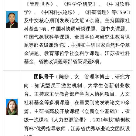
《管理世界》、《科学学研究》、《中国软科
学》、《中国科技论坛》、《科研管理》等
CSSCI
及中文核心期刊发表论文近
50
余篇。主持国家社
科基金
1
项，中国科协调研类课题、团中央课题、
中国气象软科学课题、全国学位与研究生教育课
题等部省级课题
4
项，主持和主研国家自然科学基
金课题、教育部哲学社会科学课题、江苏省社科
基金、省教改课题等部省级课题
8
项。
团队骨干：
陈斐，女，管理学博士，研究方
向：知识型员工激励机制，大学生创新创业教
育。主持或主研教育部产学育人协同项目、人文
社科基金等多项课题，在重要刊物发表论文
10
余
篇。主研省高校开放课程《创新创业基础》，省
级一流课程《人力资源管理》，
2021
年获
“
精创教
育杯
”
优秀指导教师，江苏省优秀毕业论文团队设