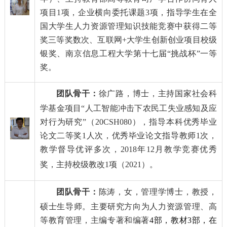
项目
1
项，企业横向委托课题
3
项，指导学生在全
国大学生人力资源管理知识技能竞赛中获得二等
奖三等奖数次、互联网
+
大学生创新创业项目校级
银奖、南京信息工程大学第十七届“挑战杯”一等
奖。
团队骨干：
徐广路，
博士，主持国家社会科
学基金项目“人工智能冲击下农民工失业感知及应
对行为研究”（
20CSH080
），指导本科优秀毕业
论文二等奖
1
人次，优秀毕业论文指导教师
1
次，
教学督导优评多次，
2018
年
12
月教学竞赛优秀
奖，主持校级教改
1
项（
2021
）。
团队骨干：
陈涛，
女，管理学博士，教授，
硕士生导师。主要研究方向为人力资源管理、高
等教育管理，主编专著和编著
4
部，教材
3
部，在