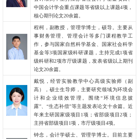
中国会计学会重点课题等省级以上课题
4
项，
核心期刊论文
20
余篇。
程柯
，副教授，管理学博士，硕导。主要从
事财务管理、管理会计等多门课程教学工
作，参与国家自然科学基金、国家社会科学
基金等
3
项国家级科研课题，主持完成
1
项省
级科研和
2
项市厅级课题，发表省级以上期刊
论文
20
余篇。
戴悦
，经管实验教学中心高级实验师（副
高），硕士生导师，
主要研究领域为环境会
计和企业绩效管理。围绕“环境信息披
露”、“生态补偿”等主题发表论文十余篇。近
年来主研国家级项目
1
项；省部级项目
2
项；
主持省部级项目
1
项，市厅级项目
4
项。
钟念
，会计学硕士、管理学博士。目前主要