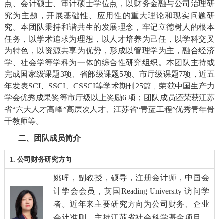
点、会计硕士、审计硕士学位点，以财务金融与公司治理研
究为主题，开展基础性、应用性的重大理论和现实问题研
究。本团队秉持和谐共生的发展理念，牢记立德树人的根本
任务，以学术追求为理想，以人才培养为己任，以学科交叉
为特色，以资源共享为优势，形成以管理学为主，融合经济
学、社会学等学科为一体的综合性研究组织。
本团队主持或
完成国家级课题
3
项、省部级课题
5
项、市厅级课题
7
项，近五
年发表
SCI
、
SSCI
、
CSSCI
等学术期刊
25
篇，荣获中国生产力
学会优秀成果奖等市厅级以上奖励
6
项；团队成员还荣获江苏
省“六大人才高峰”高层次人才、江苏省“青蓝工程”优秀青年骨
干教师等。
二、团队成员简介
1.
公司财务研究方向
姚晖
，副教授，硕导，注册会计师，中国会
计学会会员，英国
Reading University
访问学
者。近年来主要研究方向为公司财务、企业
会计准则，主持江苏省社会科学基金项目、