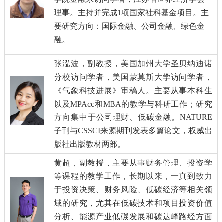
理事。主持并完成
1
项国家社科基金项目。主
要研究方向：国际金融、公司金融、绿色金
融。
张泓波
，副教授，美国加州大学圣贝纳迪诺
分校访问学者，美国蒙莫斯大学访问学者，
《气象科技进展》审稿人。主要从事本科生
以及
MPAcc
和
MBA
的教学与科研工作；研究
方向集中于公司理财、低碳金融。
NATURE
子刊与
CSSCI
来源期刊发表多篇论文，权威出
版
社出版教材两部。
黄超
，副教授，主要从事财务管理、投资学
等课程的教学工作，长期以来，一真到致力
于投资决策、财务风险、低碳经济等相关领
域的研究，尤其在低碳技术和项目投资价值
分析、能源产业低碳发展和碳达峰路经方面