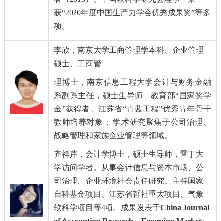
获“
2020
年度中国生产力学会优秀成果奖”等
多
项。
李欣
，南京大学工商管理学本科、企业管理
硕士、工商管
理博士，南京信息工程大学会计与财务金融
系副系主任，硕士生导师；教育部“国家奖学
金”获得者、江苏省“青蓝工程”优秀青年骨干
教师培养对象；
学术研究聚焦于公司治理、
战略管理和家族企业管理等领域。
齐祥芹
，会计学博士，硕士生导师，
雷丁大
学访问学者。
从事会计信息与资本市场、公
司治理、企业环境社会责任研究。
主持国家
自科基金
项目
、江苏省哲社重大项目、
气象
软科学项目等
4
项
。成果发表于
China Journal
of Accounting Research
、
Emerging Markets