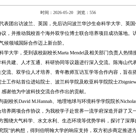
时间：2026-05-20 浏览：
556
山率代表团出访波兰、英国，先后访问波兰华沙生命科学大学、英
协议，并推动我校首个海外双学位博士联合培养项目成功落地。
与气候领域国际合作迈上新台阶。
学大学，受到该校副校长Marta Mendel及相关部门负责人热
学科共建、人才互通、科研协同等议题进行深入交流。陈海山代
生交流、双学位人才培养、青年教师互访互学等合作内容，旨在
作站首位进站院士、波兰科学院及欧亚科学院院士Zbigniew W.K
cz，感谢他为中波科技交流合作作出的贡献。
长David M.Hannah、地理地球与环境科学学院院长Nicholas
合培养两项合作协议，为我校学子赴世界一流学府深造开辟了又一
双方围绕大气科学、水文水利、生态环境等优势学科，探讨了深厚
究院”的构想，得到伯明翰大学的响应支持，双方初步商定推进