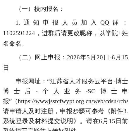
（一
）
校内报名：
1.通知申报人员加入QQ群：
1102591224，
进群后请更改昵称，以学院
+姓
名命名。
（二）
网上申报：
202
6
年
5
月
20
日
-6月15
日
申报网址：
“江苏省人才服务云平台-博士
博士后-个人业务-SC博士申
报”（https://wwwjssrcfwypt.org.cn/web/cdsu/rc
请申请人及时注册，申报步骤可参考《附件3.
系统登录及材料提交说明》。请在6月15日前