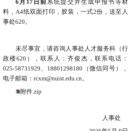
6月17日前
系统提交并生成申报书等材
料，
A4纸双面打印，胶装，一式2份，送至人
事处620。
未尽事宜，请咨询人事处人才服务科（行
政楼
620），联系人：
齐俊杰
，联系电话：
025-5873
1929
、
18801298180
（微信同号），
电子邮箱：
rcxm@nuist.edu.cn。
附件.zip
人事处