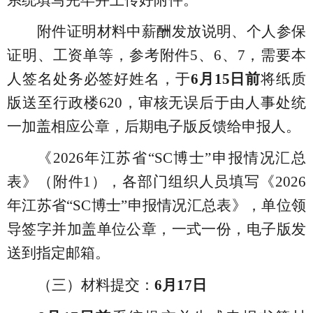
系统填写完毕并上传好附件。
附件证明材料
中
薪酬发放说明
、
个人参保
证
明、工资单等，参考
附件
5、6、7，
需要本
人签名处
务
必签好姓名，
于
6月15日前
将纸质
版送至行政楼
620，
审核无
误后
于
由人事处统
一加盖相应公章
，
后期电子版反馈给申报人
。
《
202
6
年江苏省
“SC博士”申报情况汇总
表》（附件
1
），
各部门组织人员
填写《
2026
年江苏省“SC博士”申报情况汇总表
》，单位领
导签字并加盖单位公章，
一式一份，
电子版
发
送到指定邮箱
。
（三）
材料提交：
6月17日