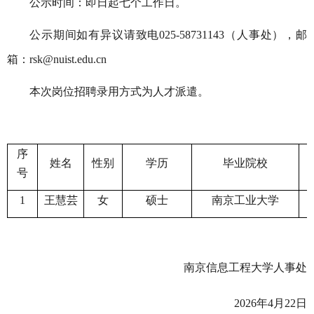
公示时间：即日起七个工作日。
公示期间如有异议请致电
025-58731143
（人事处），邮
箱：
rsk@nuist.edu.cn
本次岗位招聘录用方式为人才派遣。
序
姓名
性别
学历
毕业院校
号
1
王慧芸
女
硕士
南京工业大学
南京信息工程大学人事处
2026
年
4
月
22
日