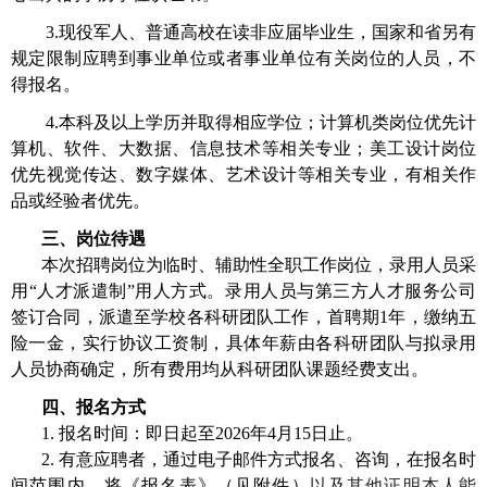
3.
现役军人、普通高校在读非应届毕业生，国家和省另有
规定限制应聘到事业单位或者事业单位有关岗位的人员，不
得报名。
4.
本科及以上学历并取得相应学位；计算机类岗位优先计
算机、软件、大数据、信息技术等相关专业；美工设计岗位
优先视觉传达、数字媒体、艺术设计等相关专业，有相关作
品或经验者优先。
三、岗位待遇
本次招聘岗位为临时、辅助性全职工作岗位，录用人员采
用“人才派遣制”用人方式。录用人员与第三方人才服务公司
签订合同，派遣至学校各科研团队工作，首聘期
1
年，缴纳五
险一金，实行协议工资制，具体年薪由各科研团队与拟录用
人员协商确定，所有费用均从科研团队课题经费支出。
四、报名方式
1.
报名时间：即日起至
2026
年
4
月
15
日止。
2.
有意应聘者，通过电子邮件方式报名、咨询，在报名时
间范围内，将《报名表》（见附件）
以及其他证明本人能