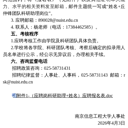
力、水平的相关资料发至邮箱，
邮件主题统一写成“姓名
+
丘
仲锋团队科研助理岗位”。
3.
应聘邮箱：
890028@nuist.edu.cn
4.
联系人：杨老师（电话：
17384462585
）。
五、考核程序
1.
应聘考核工作由学院及科研团队具体负责。
2.
学校将各学院、科研团队考核、考察后确定的拟录用人
员名单进行公示，经公示无异议后，办理相关手续。
六、咨询监督电话
招聘政策咨询：
025-58731431
招聘纪律监督：人事处、人事科，
025-58731143
邮箱：
r
sk@nuist.edu.cn
附件1-（应聘岗科研助理+姓名）应聘报名表.doc
南京信息工程大学人事处
2026
年
4
月
3
日